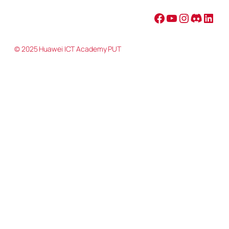
Facebook
YouTube
Instagram
Discord
LinkedIn
© 2025 Huawei ICT Academy PUT