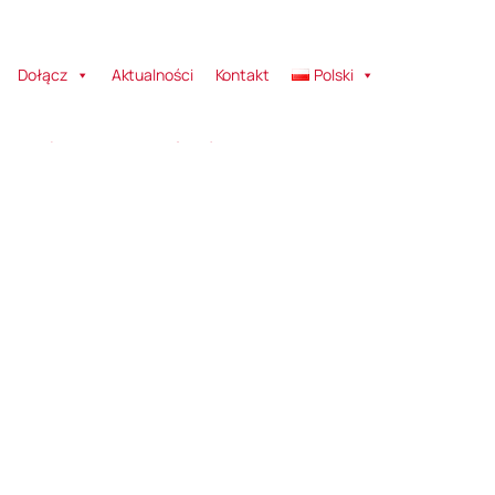
Dołącz
Aktualności
Kontakt
Polski
echnikę Poznańską reprezentowało aż 5