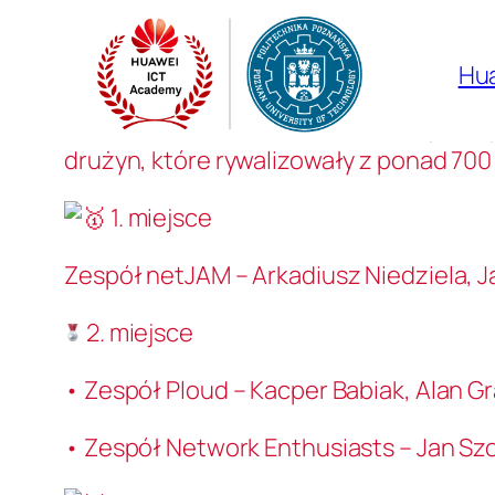
Przejdź
do
Hu
treści
25 kwietnia 2024 w Stambule odbyła si
drużyn, które rywalizowały z ponad 70
1. miejsce
Zespół netJAM – Arkadiusz Niedziela, J
2. miejsce
• Zespół Ploud – Kacper Babiak, Alan Gr
• Zespół Network Enthusiasts – Jan Szo