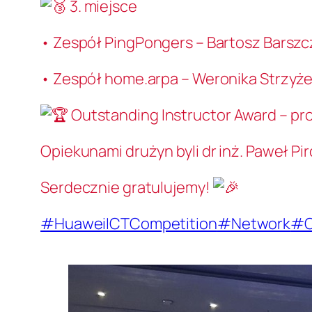
3. miejsce
• Zespół PingPongers – Bartosz Barszcz
• Zespół home.arpa – Weronika Strzyżew
Outstanding Instructor Award – pro
Opiekunami drużyn byli dr inż. Paweł Pir
Serdecznie gratulujemy!
#HuaweiICTCompetition
#Network
#C