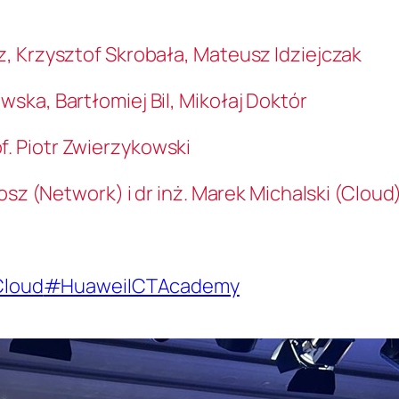
, Krzysztof Skrobała, Mateusz Idziejczak
ska, Bartłomiej Bil, Mikołaj Doktór
f. Piotr Zwierzykowski
osz (Network) i dr inż. Marek Michalski (Cloud)
loud
#HuaweiICTAcademy