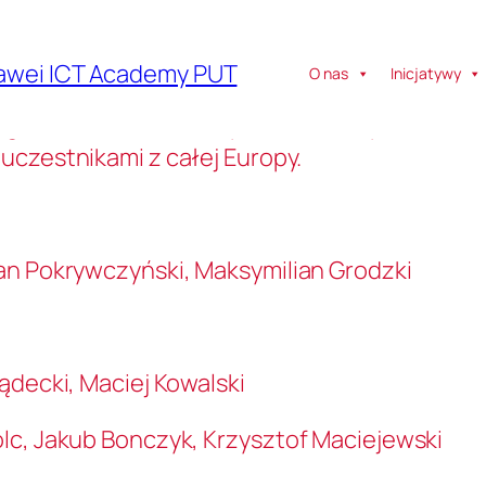
awei ICT Academy PUT
O nas
Inicjatywy
ę gala Huawei ICT Competition Europe. Polit
0
uczestnikami z całej Europy.
an Pokrywczyński, Maksymilian Grodzki
ądecki, Maciej Kowalski
lc, Jakub Bonczyk, Krzysztof Maciejewski